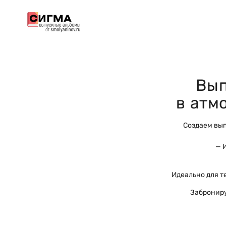
Вып
в атм
Создаем вып
— 
Идеально для т
Заброниру