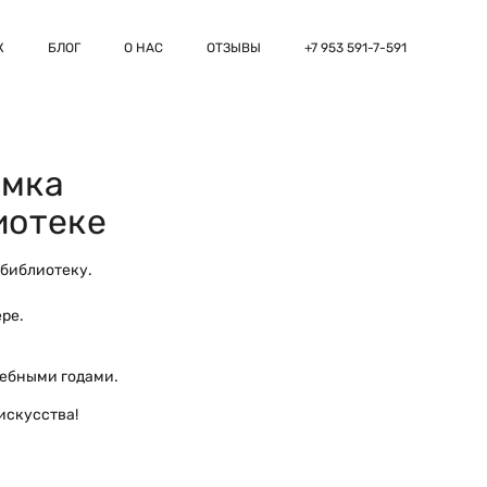
К
БЛОГ
О НАС
ОТЗЫВЫ
+7 953 591-7-591
ёмка
иотеке
 библиотеку.
ре.
чебными годами.
искусства!